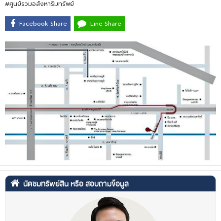
#ศูนย์รวมอสังหาริมทรัพย์
Facebook Share
Line Share
นัดชมทรัพย์สิน หรือ สอบถามข้อมูล