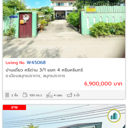
W45068
Listing No.
บ้านเดี่ยว ศรีด่าน 3/1 แยก 4 ศรีนครินทร์
อ.เมืองสมุทรปราการ, สมุทรปราการ
6,900,000 บาท
2 ชั้น
100 ตร.ว.
4 นอน
3 น้ำ