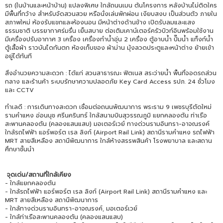
รถ (ในบ้านและหน้าบ้าน) แปลงพิเศษ ใกล้ถนนเมน ต้นโครงการ หลังบ้านไม่ติดใคร
มีพื้นที่กว้าง สำหรับจัดสวนสวย หรือนั่งเล่นพักผ่อน เงียบสงบ เป็นส่วนตัว ภายใน
สภาพใหม่ ห้องรับแขกและห้องนอน มีหน้าต่างด้านข้าง เปิดรับลมและแสง
ธรรมชาติ บรรยากาศร่มรื่น เย็นสบาย ต่อเติมเคาน์เตอร์ครัวบิวท์อินพร้อมใช้งาน
มีเครื่องปรับอากาศ 3 เครื่อง เครื่องทำน้ำอุ่น 2 เครื่อง ตู้อาบน้ำ ปั๊มน้ำ แท็งก์น้ำ
ตู้เสื้อผ้า ราวบันไดกันตก ห้องเก็บของ ผ้าม่าน มุ้งลวดประตูและหน้าต่าง ย้ายเข้า
อยู่ได้ทันที
สิ่งอำนวยความสะดวก : ได้แก่ สวนสาธารณะ ฟิตเนส สระว่ายน้ำ พื้นที่จอดรถส่วน
กลาง และร้านค้า ระบบรักษาความปลอดภัย Key Card Access รปภ. 24 ชั่วโมง
และ CCTV
ทำเลดี : การเดินทางสะดวก เชื่อมต่อถนนพัฒนาการ พระราม 9 เพชรบุรีตัดใหม่
รามคำแหง อ่อนนุช ศรีนครินทร์ ใกล้สนามบินสุวรรณภูมิ แยกคลองตัน ท่าเรือ
สะพานคลองตัน (คลองแสนแสบ) มอเตอร์เวย์ ทางด่วนรามอินทรา-อาจณรงค์
ใกล้รถไฟฟ้า แอร์พอร์ต เรล ลิงก์ (Airport Rail Link) สถานีรามคำแหง รถไฟฟ้า
MRT สายสีเหลือง สถานีพัฒนาการ ใกล้ห้างสรรพสินค้า โรงพยาบาล และสถาน
ศึกษาชั้นนำ
จุดเด่น/สถานที่ใกล้เคียง
- ใกล้แยกคลองตัน
- ใกล้รถไฟฟ้า แอร์พอร์ต เรล ลิงก์ (Airport Rail Link) สถานีรามคำแหง และ
MRT สายสีเหลือง สถานีพัฒนาการ
- ใกล้ทางด่วนรามอินทรา-อาจณรงค์, มอเตอร์เวย์
- ใกล้ท่าเรือสะพานคลองตัน (คลองแสนแสบ)