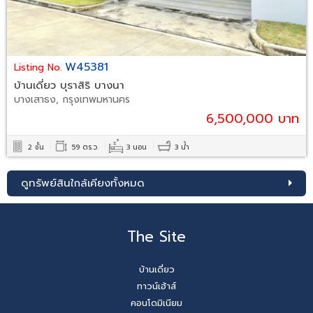
W45381
Listing No.
บ้านเดี่ยว บุราสิริ บางนา
บางเสาธง, กรุงเทพมหานคร
6,500,000 บาท
2 ชั้น
59 ตร.ว.
3 นอน
3 น้ำ
ดูทรัพย์สินใกล้เคียงทั้งหมด
The Site
บ้านเดี่ยว
ทาวน์เฮ้าส์
คอนโดมิเนียม