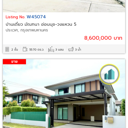
W45074
Listing No.
บ้านเดี่ยว มัณฑนา อ่อนนุช-วงแหวน 5
ประเวศ, กรุงเทพมหานคร
8,600,000 บาท
2 ชั้น
55.70 ตร.ว.
3 นอน
3 น้ำ