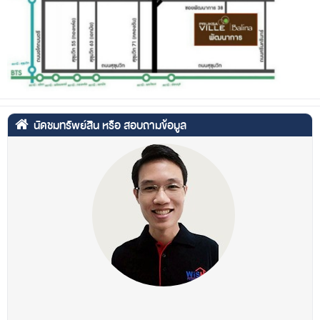
นัดชมทรัพย์สิน หรือ สอบถามข้อมูล