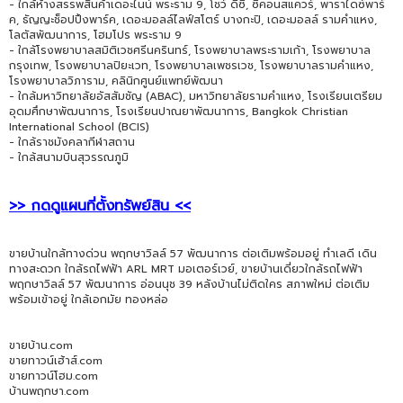
- ใกล้ห้างสรรพสินค้าเดอะไนน์ พระราม 9, โชว์ ดีซี, ซีคอนสแควร์, พาราไดซ์พาร์
ค, ธัญญะช็อปปิ้งพาร์ค, เดอะมอลล์ไลฟ์สโตร์ บางกะปิ, เดอะมอลล์ รามคำแหง,
โลตัสพัฒนาการ, โฮมโปร พระราม 9
- ใกล้โรงพยาบาลสมิติเวชศรีนครินทร์, โรงพยาบาลพระรามเก้า, โรงพยาบาล
กรุงเทพ, โรงพยาบาลปิยะเวท, โรงพยาบาลเพชรเวช, โรงพยาบาลรามคำแหง,
โรงพยาบาลวิภาราม, คลินิกศูนย์แพทย์พัฒนา
- ใกล้มหาวิทยาลัยอัสสัมชัญ (ABAC), มหาวิทยาลัยรามคำแหง, โรงเรียนเตรียม
อุดมศึกษาพัฒนาการ, โรงเรียนปาณยาพัฒนาการ, Bangkok Christian
International School (BCIS)
- ใกล้ราชมังคลากีฬาสถาน
- ใกล้สนามบินสุวรรณภูมิ
>> กดดูแผนที่ตั้งทรัพย์สิน <<
ขายบ้านใกล้ทางด่วน พฤกษาวิลล์ 57 พัฒนาการ ต่อเติมพร้อมอยู่ ทำเลดี เดิน
ทางสะดวก ใกล้รถไฟฟ้า ARL MRT มอเตอร์เวย์, ขายบ้านเดี่ยวใกล้รถไฟฟ้า
พฤกษาวิลล์ 57 พัฒนาการ อ่อนนุช 39 หลังบ้านไม่ติดใคร สภาพใหม่ ต่อเติม
พร้อมเข้าอยู่ ใกล้เอกมัย ทองหล่อ
ขายบ้าน.com
ขายทาวน์เฮ้าส์.com
ขายทาวน์โฮม.com
บ้านพฤกษา.com