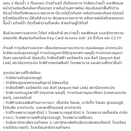
นอน 2 ห้องน้ำ 2 ที่จอดรถ บ้านทำเลดี ต้นโครงการ ใกล้สระว่ายน้ำ และฟิตเนส
หน้าบ้านต่อเติมหลังคาที่จอดรถ ภายในบ้านสภาพใหม่ ห้องรับแขกพื้นที่กว้าง
ห้องน้ำติดตั้งพัดลมระบายอากาศ มีราวบันไดกันตก หลังบ้านต่อเติมเคาน์เตอร์
ครัวพร้อมใช้งาน มีซิงค์ล้างจาน พัดลมระบายอากาศ หลังคาแผ่นใสรับแสงแดด
ปั๊มน้ำ แท้งค์น้ำ ติดตั้งผ้าม่านทั้งหลัง ย้ายเข้าอยู่ได้ทันที
สิ่งอำนวยความสะดวก ได้แก่ คลับเฮ้าส์ สระว่ายน้ำ และฟิตเนส ระบบรักษาความ
ปลอดภัย สัญญาณกันขโมย Key Card Access รปภ. 24 ชั่วโมง และ CCTV
ทำเลดี การเดินทางสะดวก เชื่อมต่อถนนบางนาตราด ถนนอ่อนนุช-ลาดกระบัง
ใกล้สนามบินสุวรรณภูมิ ทางด่วนบูรพาวิถี(กรุงเทพฯ-ชลบุรี) ทางด่วนกาญจนา
ภิเษก มอเตอร์เวย์ นิคมเจโม ใกล้รถไฟฟ้า แอร์พอร์ต เรล ลิงก์ (Airport Rail
Link) สถานีลาดกระบัง ใกล้ห้างสรรพสินค้า โรงพยาบาล และสถานศึกษาชั้นนำ
จุดเด่น/สถานที่ใกล้เคียง
- ใกล้สนามบินสุวรรณภูมิ
- ใกล้นิคมอุตสาหกรรมอัญธานี (นิคมเจโม)
- ใกล้รถไฟฟ้า แอร์พอร์ต เรล ลิงก์ (Airport Rail Link) สถานีลาดกระบัง
- ใกล้ทางด่วนบูรพาวิถี (กรุงเทพ-ชลบุรี), ทางด่วนกาญจนาภิเษก (วงแหวนตะวัน
ออก), มอเตอร์เวย์
- ใกล้ห้างสรรพสินค้าเมกาบางนา, เซ็นทรัล วิลเลจ, มาร์เก็ต วิลเลจ สุวรรณภูมิ,
โรบินสัน ลาดกระบัง, เดอะพาซิโอมอลล์ ลาดกระบัง
- ใกล้โรงพยาบาลจุฬารัตน์ 1, โรงพยาบาลจุฬารัตน์ 9, โรงพยาบาลเซ็นทรัล ปาร์ค
บางนา, โรงพยาบาลพริ้นซ์สุวรรณภูมิ, โรงพยาบาลสิรินธร
- ใกล้มหาวิทยาลัยรามคำแหง 2, มหาวิทยาลัยหัวเฉียวเฉลิมพระเกียรติ, โรงเรียน
ราชวินิตบางแก้ว, โรงเรียนสาธิตรามคำแหง