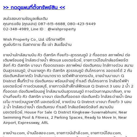
>> กดดูแผนที่ตั้งทรัพย์สิน <<
สนใจสอบถามข้อมูลเพิ่มเติม
คุณทรงชัย (คุณเฮง) 087-615-6688, 080-423-9449
02-348-4989, Line ID : @wishproperty
Wish Property Co., Ltd. ปรึกษาฟรี!!!
ศูนย์บริการ รับฝากขาย ซื้อ เช่า สินเชื่อบ้าน
ขายบ้านใกล้สนามบิน คิว ดิสทริค กิ่งแก้ว-สุวรรณภูมิ 2 ที่จอดรถ สภาพใหม่ ต่อ
เติมพร้อมอยู่ ใกล้สระว่ายน้ำ ฟิตเนส มอเตอร์เวย์, ขายทาวน์โฮมใกล้แอร์พอร์ต
ลิงก์ คิว ดิสทริค บางนา ที่จอดรถเยอะ สภาพใหม่ ต่อเติมครบ ใกล้ทางด่วน สนาม
บินสุวรรณภูมิ, บ้านขายถูก คิว ดิสทริค สุวรรณภูมิ ต้นโครงการ จอดรถได้ 2 คัน
ต่อเติมหลังคาครัว ใกล้บางนาตราด รถไฟฟ้าลาดกระบัง, ขายบ้านบางนา Q
District พื้นที่กว้าง ต่อเติมครบ พร้อมเข้าอยู่ ทำเลดี ต้นโครงการ ใกล้รถไฟฟ้า
มอเตอร์เวย์ ทางด่วนชลบุรี, ขายทาวน์เฮ้าส์ใกล้ฟิตเนส Q District 3 นอน 2 น้ำ 2
ที่จอดรถ ต่อเติมพร้อมอยู่ ใกล้สนามบินสุวรรณภูมิ ทางด่วนกาญจนาภิเษก, ขาย
บ้านกิ่งแก้ว คิว ดิสทริค บางนา ต่อเติมที่จอดรถ ต่อเติมครัว ใกล้สระว่ายน้ำ นิคม
เจโม ทางด่วนบูรพาวิถี มอเตอร์เวย์, ขายด่วน Q District บางนา กิ่งแก้ว 3 นอน
2 น้ำ ใกล้สระว่ายน้ำ ต่อเติมครบ ทำเลดี ใกล้แอร์พอร์ตลิงก์ สนามบิน
มอเตอร์เวย์, House For Sale Q District Kingkeaw-Suvarnabhumi, Near
Swimming Pool & Fitness, 2 Parking Spaces, Ready to Move In, Near
Airport, Expressway, ARL
ขายบ้าน.com, บ้านมือสอง.com, ขายทาวน์เฮ้าส์.com, ขายทาวน์โฮม.com,