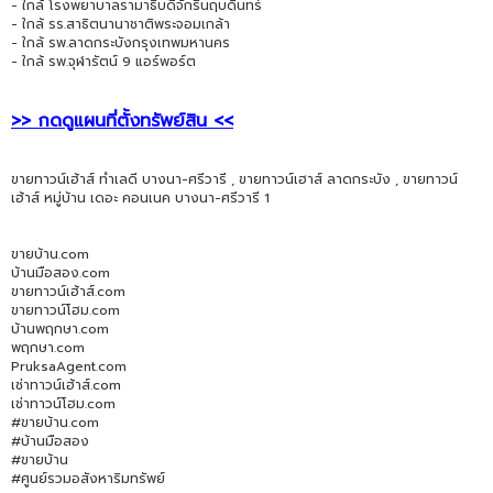
- ใกล้ โรงพยาบาลรามาธิบดีจักรีนฤบดินทร์
- ใกล้ รร.สาธิตนานาชาติพระจอมเกล้า
- ใกล้ รพ.ลาดกระบังกรุงเทพมหานคร
- ใกล้ รพ.จุฬารัตน์ 9 แอร์พอร์ต
>> กดดูแผนที่ตั้งทรัพย์สิน <<
ขายทาวน์เฮ้าส์ ทำเลดี บางนา-ศรีวารี , ขายทาวน์เฮาส์ ลาดกระบัง , ขายทาวน์
เฮ้าส์ หมู่บ้าน เดอะ คอนเนค บางนา-ศรีวารี 1
ขายบ้าน.com
บ้านมือสอง.com
ขายทาวน์เฮ้าส์.com
ขายทาวน์โฮม.com
บ้านพฤกษา.com
พฤกษา.com
PruksaAgent.com
เช่าทาวน์เฮ้าส์.com
เช่าทาวน์โฮม.com
#ขายบ้าน.com
#บ้านมือสอง
#ขายบ้าน
#ศูนย์รวมอสังหาริมทรัพย์