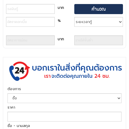
บาท
%
บาท
ต้องการ
ราคา
ชื่อ - นามสกุล