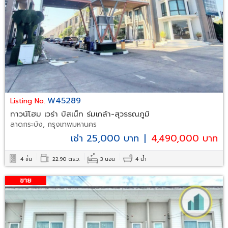
W45289
Listing No.
ทาวน์โฮม เวร่า บิสเน็ท ร่มเกล้า-สุวรรณภูมิ
ลาดกระบัง, กรุงเทพมหานคร
เช่า 25,000 บาท
|
4,490,000 บาท
4 ชั้น
22.90 ตร.ว.
3 นอน
4 น้ำ