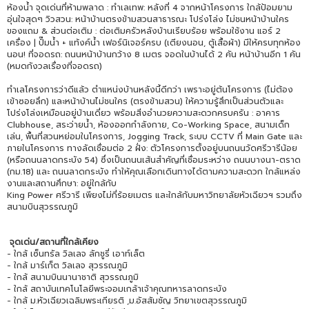
ห้องน้ำ จุดเด่นที่ห้ามพลาด : ทำเลเทพ: หลังที่ 4 จากหน้าโครงการ ใกล้ป้อมยาม
อุ่นใจสุดๆ วิวสวน: หน้าบ้านตรงข้ามสวนสาธารณะ โปร่งโล่ง ไม่ชนหน้าบ้านใคร
ของแถม & ส่วนต่อเติม : ต่อเติมครัวหลังบ้านเรียบร้อย พร้อมใช้งาน แอร์ 2
เครื่อง | ปั๊มน้ำ + แท้งค์น้ำ เฟอร์นิเจอร์ครบ (เตียงนอน, ตู้เสื้อผ้า) มีให้ครบทุกห้อง
นอน! ที่จอดรถ: ถนนหน้าบ้านกว้าง 8 เมตร จอดในบ้านได้ 2 คัน หน้าบ้านอีก 1 คัน
(หมดกังวลเรื่องที่จอดรถ)
ทำเลโครงการว่าดีแล้ว ตำแหน่งบ้านหลังนี้ดีกว่า เพราะอยู่ต้นโครงการ (ไม่ต้อง
เข้าซอยลึก) และหน้าบ้านไม่ชนใคร (ตรงข้ามสวน) ให้ความรู้สึกเป็นส่วนตัวและ
โปร่งโล่งเหมือนอยู่บ้านเดี่ยว พร้อมสิ่งอำนวยความสะดวกครบครัน : อาคาร
Clubhouse, สระว่ายน้ำ, ห้องออกกำลังกาย, Co-Working Space, สนามเด็ก
เล่น, พื้นที่สวนหย่อมในโครงการ, Jogging Track, ระบบ CCTV ที่ Main Gate และ
ภายในโครงการ ทางลัดเชื่อมต่อ 2 ฝั่ง: ตัวโครงการตั้งอยู่บนถนนวัดศรีวารีน้อย
(หรือถนนลาดกระบัง 54) ซึ่งเป็นถนนเส้นสำคัญที่เชื่อมระหว่าง ถนนบางนา-ตราด
(กม.18) และ ถนนลาดกระบัง ทำให้คุณเลือกเดินทางได้ตามความสะดวก ใกล้แหล่ง
งานและสถานศึกษา: อยู่ใกล้กับ
King Power ศรีวารี เพียงไม่กี่ร้อยเมตร และใกล้กับมหาวิทยาลัยหัวเฉียวฯ รวมถึง
สนามบินสุวรรณภูมิ
จุดเด่น/สถานที่ใกล้เคียง
- ใกล้ เซ็นทรัล วิลเลจ ลักชูรี่ เอาท์เล็ต
- ใกล้ มาร์เก็ต วิลเลจ สุวรรณภูมิ
- ใกล้ สนามบินนานาชาติ สุวรรณภูมิ
- ใกล้ สถาบันเทคโนโลยีพระจอมเกล้าเจ้าคุณทหารลาดกระบัง
- ใกล้ ม.หัวเฉียวเฉลิมพระเกียรติ ,ม.อัสสัมชัญ วิทยาเขตสุวรรณภูมิ