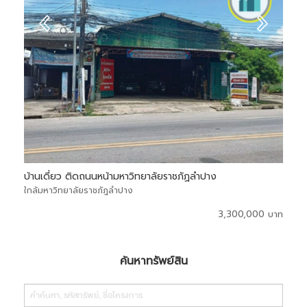
บ้านเดี่ยว ประชาร่วมมิตร เมืองนครพนม
บ้
ใกล้แม็คโคร นครพนม
ใก
000 บาท
4,700,000 บาท
ค้นหาทรัพย์สิน
Search