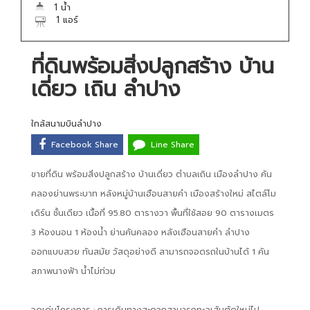
1 น้ำ
1 แอร์
ที่ดินพร้อมสิ่งปลูกสร้าง บ้าน
เดี่ยว เถิน ลำปาง
ใกล้สนามบินลำปาง
Facebook Share
Line Share
ขายที่ดิน พร้อมสิ่งปลูกสร้าง บ้านเดี่ยว ตำบลเถิน เมืองลำปาง คัน
คลองย่านพระบาท หลังหมู่บ้านเฮือนสายคำ เมืองสร้างใหม่ สไตล์โม
เดิร์น ชั้นเดียว เนื้อที่ 95.80 ตารางวา พื้นที่ใช้สอย 90 ตารางเมตร
3 ห้องนอน 1 ห้องน้ำ ย่านคันคลอง หลังเฮือนสายคำ ลำปาง
ออกแบบสวย ทันสมัย วัสดุอย่างดี สามารถจอดรถในบ้านได้ 1 คัน
สภาพนางฟ้า น้ำไม่ท่วม