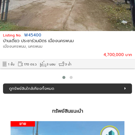
S55074
Listing No.
บ้านเดี่ยว ติดถนนหน้ามหาวิทยาลัยราชภัฏลำปาง
เมืองลำปาง, ลำปาง
3,300,000 บาท
2 ชั้น
52 ตร.ว.
2 นอน
2 น้ำ
ดูทรัพย์สินใกล้เคียงทั้งหมด
ทรัพย์สินแนะนำ