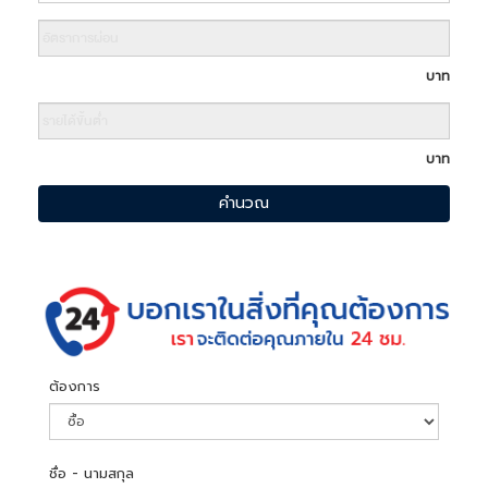
บาท
บาท
คำนวณ
ต้องการ
ชื่อ - นามสกุล