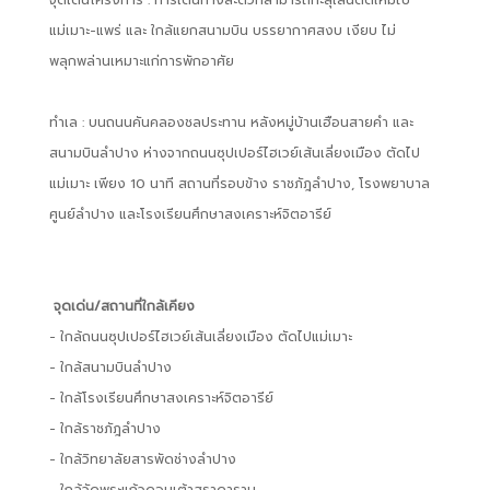
จุดเด่นโครงการ : การเดินทางสะดวกสามารถทะลุเส้นตัดใหม่ไป
แม่เมาะ-แพร่ และ ใกล้แยกสนามบิน บรรยากาศสงบ เงียบ ไม่
พลุกพล่านเหมาะแก่การพักอาศัย
ทำเล : บนถนนคันคลองชลประทาน หลังหมู่บ้านเฮือนสายคำ และ
สนามบินลำปาง ห่างจากถนนซุปเปอร์ไฮเวย์เส้นเลี่ยงเมือง ตัดไป
แม่เมาะ เพียง 10 นาที สถานที่รอบข้าง ราชภัฎลำปาง, โรงพยาบาล
ศูนย์ลำปาง และโรงเรียนศึกษาสงเคราะห์จิตอารีย์
จุดเด่น/สถานที่ใกล้เคียง
- ใกล้ถนนซุปเปอร์ไฮเวย์เส้นเลี่ยงเมือง ตัดไปแม่เมาะ
- ใกล้สนามบินลำปาง
- ใกล้โรงเรียนศึกษาสงเคราะห์จิตอารีย์
- ใกล้ราชภัฎลำปาง
- ใกล้วิทยาลัยสารพัดช่างลำปาง