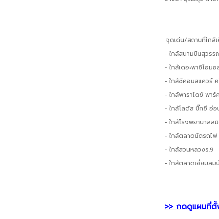
จุดเด่น/สถานที่ใกล้เ
- ใกล้สนามบินสุวรรณ
- ใกล้เดอะพาซิโอมอ
- ใกล้ซีคอนสแควร์ ศ
- ใกล้พาราไดซ์ พาร์
- ใกล้โลตัส บิ๊กซี อ่อ
- ใกล้โรงพยาบาลสมิต
- ใกล้ตลาดนัดรถไฟ 
- ใกล้สวนหลวงร.9
- ใกล้ตลาดเอี่ยมสมบ
>> กดดูแผนที่ตั้