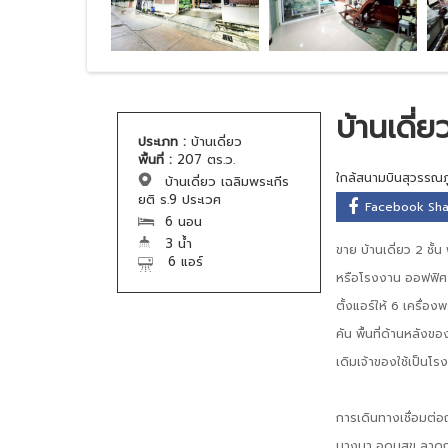
บ้านเดี่
ประเภท :
บ้านเดี่ยว
พื้นที่ :
207 ตร.ว.
ใกล้สนามบินสุวรรณภู
บ้านเดี่ยว เฉลิมพระเกีร
ยติ ร.9 ประเวศ
Facebook Sh
6 นอน
3 น้ำ
ขาย บ้านเดี่ยว 2 ชั้
6 แอร์
หรือโรงงาน ออฟฟิศ 
ตั้งแอร์ให้ 6 เครื่อ
คัน พื้นที่ด้านหลังข
เดิมเจ้าของใช้เป็นโร
การเดินทางเชื่อมต่อ
บางนา อุดมสุข ลาดก