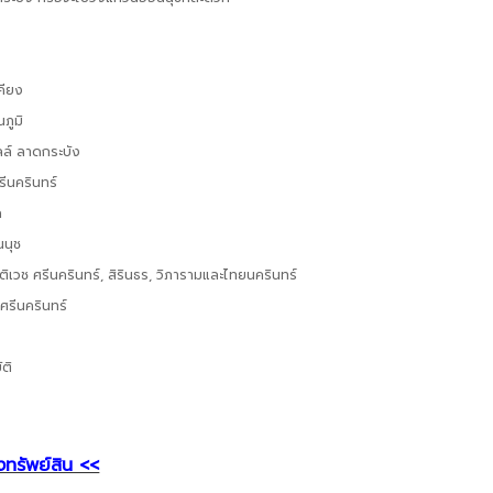
คียง
ภูมิ
ลล์ ลาดกระบัง
รีนครินทร์
ค
นนุช
ิเวช ศรีนครินทร์, สิรินธร, วิภารามและไทยนครินทร์
ศรีนครินทร์
ัติ
งทรัพย์สิน <<