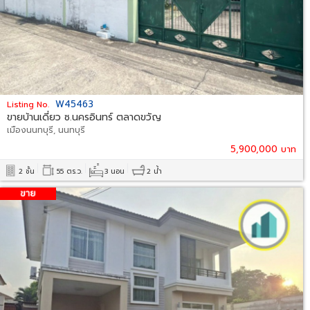
W45463
Listing No.
ขายบ้านเดี่ยว ซ.นครอินทร์ ตลาดขวัญ
เมืองนนทบุรี, นนทบุรี
5,900,000 บาท
2 ชั้น
55 ตร.ว.
3 นอน
2 น้ำ