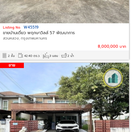
W45519
Listing No.
ขายบ้านเดี่ยว พฤกษาวิลล์ 57 พัฒนาการ
สวนหลวง, กรุงเทพมหานคร
8,000,000 บาท
2 ชั้น
42.40 ตร.ว.
3 นอน
2 น้ำ