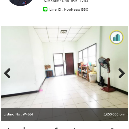
Mobile :
086-895-7744
Line ID :
NooNeaw1330
Previous
Next
Listing No : W4834
5,650,000 บาท