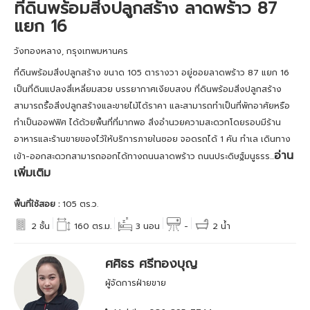
ที่ดินพร้อมสิ่งปลูกสร้าง ลาดพร้าว 87
แยก 16
วังทองหลาง, กรุงเทพมหานคร
ที่ดินพร้อมสิ่งปลูกสร้าง ขนาด 105 ตารางวา อยู่ซอยลาดพร้าว 87 แยก 16
เป็นที่ดินแปลงสี่เหลี่ยมสวย บรรยากาศเงียบสงบ ที่ดินพร้อมสิ่งปลูกสร้าง
สามารถรื้อสิ่งปลูกสร้างและขายไม้ได้ราคา และสามารถทำเป็นที่พักอาศัยหรือ
ทำเป็นออฟฟิศ ได้ด้วยพื้นที่ที่มากพอ สิ่งอำนวยความสะดวกโดยรอบมีร้าน
อาหารและร้านขายของไว้ให้บริการภายในซอย จอดรถได้ 1 คัน ทำเล เดินทาง
อ่าน
เข้า-ออกสะดวกสามารถออกได้ทางถนนลาดพร้าว ถนนประดิษฐ์มนูธรร...
เพิ่มเติม
พื้นที่ใช้สอย :
105 ตร.ว.
2 ชั้น
160 ตร.ม.
3 นอน
-
2 น้ำ
ศศิธร ศรีทองบุญ
ผู้จัดการฝ่ายขาย