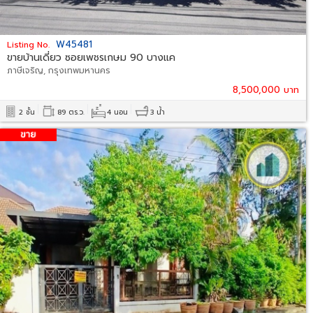
W45481
Listing No.
ขายบ้านเดี่ยว ซอยเพชรเกษม 90 บางแค
ภาษีเจริญ, กรุงเทพมหานคร
8,500,000 บาท
2 ชั้น
89 ตร.ว.
4 นอน
3 น้ำ