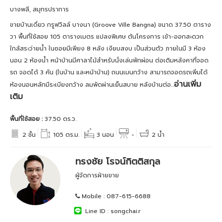
บางพลี, สมุทรปราการ
ขายบ้านเดี่ยว กรูฟวิลล์ บางนา (Groove Ville Bangna) ขนาด 37.50 ตาราง
วา พื้นที่ใช้สอย 105 ตารางเมตร แปลงพิเศษ ต้นโครงการ เข้า-ออกสะดวก
ใกล้สระว่ายน้ำ ในซอยมีเพียง 8 หลัง เงียบสงบ เป็นส่วนตัว ภายในมี 3 ห้อง
นอน 2 ห้องน้ำ หน้าบ้านมีศาลาไม้สำหรับนั่งเล่นพักผ่อน ต่อเติมหลังคาที่จอด
รถ จอดได้ 3 คัน (ในบ้าน และหน้าบ้าน) ถนนเมนกว้าง สามารถจอดรถเพิ่มได้
อ่านเพิ่ม
ห้องนอนหลักมีระเบียงกว้าง ลมพัดผ่านเย็นสบาย หลังบ้านต่อ...
เติม
พื้นที่ใช้สอย :
37.50 ตร.ว.
2 ชั้น
105 ตร.ม.
3 นอน
-
2 น้ำ
ทรงชัย โรจน์กิตติสกุล
ผู้จัดการฝ่ายขาย
Mobile :
087-615-6688
Line ID :
songchai.r