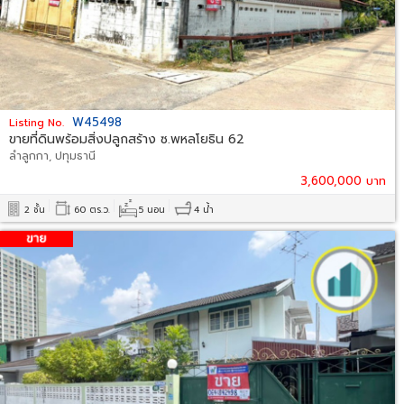
W45498
Listing No.
ขายที่ดินพร้อมสิ่งปลูกสร้าง ซ.พหลโยธิน 62
ลำลูกกา, ปทุมธานี
3,600,000 บาท
2 ชั้น
60 ตร.ว.
5 นอน
4 น้ำ