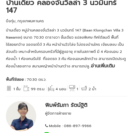
บ้านเดี่ยว คลองจั่นวิลล่า 3 นวมินทร์
147
บึงกุ่ม, กรุงเทพมหานคร
บ้านเดี่ยว หมู่บ้านคลองจั่นวิลล่า 3 นวมินทร์ 147 (Baan Klongchan Villa 3
Nawamin) ขนาด 70.30 ตารางวา ชั้นเดียว แปลงพิเศษ ทิศใต้ลมดี พื้นที่
ใช้สอยกว้าง จอดรถได้ 3 คัน หน้าบ้านวิวโล่ง ไม่ตรงบ้านใคร เงียบสงบ เป็น
ส่วนตัว เหมาะสำหรับครอบครัวที่มีผู้สูงอายุ ภายในสภาพดี มี 4 ห้องนอน 2
ห้องน้ำ 1 ห้องคนรับใช้ ที่จอดรถ 3 คัน ห้องนอนหลักกว้าง สามารถเปิดประตู
อ่านเพิ่มเติม
ห้องน้ำสองทาง สนามหญ้าหน้าบ้านกว้าง สามารถปลู...
พื้นที่ใช้สอย :
70.30 ตร.ว.
1 ชั้น
99 ตร.ม.
4 นอน
1
2 น้ำ
พิมพ์รัมภา รัตน์ฐิติ
ผู้จัดการฝ่ายขาย
Mobile :
086-897-9966