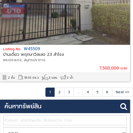
W45509
Listing No.
บ้านเดี่ยว พฤกษาวิลเลจ 23 สำโรง
พระประแดง, สมุทรปราการ
7,500,000 บาท
2 ชั้น
55.10 ตร.ว.
3 นอน
2 น้ำ
1
2
3
...
4
5
6
Next >>
ค้นหาทรัพย์สิน