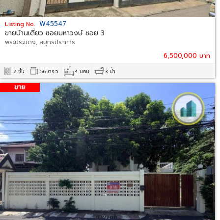
W45547
Listing No.
ขายบ้านเดี่ยว ซอยมหาวงษ์ ซอย 3
พระประแดง, สมุทรปราการ
6,500,000 บาท
2 ชั้น
56 ตร.ว.
4 นอน
3 น้ำ