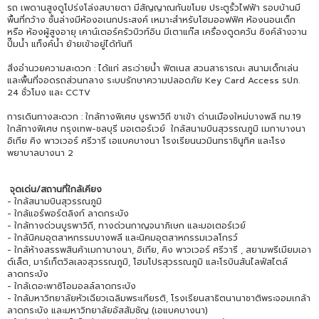
รถ เพดานสูงดูโปร่งโล่งสบายตา มีสัญญาณกันขโมย ประตูรั้วไฟฟ้า รอบบ้านมี
พื้นที่กว้าง ชั้นล่างมีห้องอเนกประสงค์ เหมาะสำหรับโฮมออฟฟิศ ห้องนอนเด็ก
หรือ ห้องผู้สูงอายุ เคาน์เตอร์ครัวบิวท์อิน มีเตาแก๊ส เครื่องดูดควัน ซิงค์ล้างจาน
ปั๊มน้ำ แท็งค์น้ำ ย้ายเข้าอยู่ได้ทันที
สิ่งอำนวยความสะดวก : ได้แก่ สระว่ายน้ำ ฟิตเนส สวนสาธารณะ สนามเด็กเล่น
และพื้นที่จอดรถส่วนกลาง ระบบรักษาความปลอดภัย Key Card Access รปภ.
24 ชั่วโมง และ CCTV
การเดินทางสะดวก : ใกล้ทางพิเศษ บูรพาวิถี ขาเข้า ด่านเมืองใหม่บางพลี กม.19
ใกล้ทางพิเศษ กรุงเทพ-ชลบุรี มอเตอร์เวย์ ใกล้สนามบินสุวรรณภูมิ เมกาบางนา
อิเกีย คิง พาวเวอร์ ศรีวารี เอแบคบางนา โรงเรียนนวมินทราชินูทิศ และโรง
พยาบาลบางนา 2
จุดเด่น/สถานที่ใกล้เคียง
- ใกล้สนามบินสุวรรณภูมิ
- ใกล้แอร์พอร์ตลิงก์ ลาดกระบัง
- ใกล้ทางด่วนบูรพาวิถี, ทางด่วนกาญจนาภิเษก และมอเตอร์เวย์
- ใกล้นิคมอุตสาหกรรมบางพลี และนิคมอุตสาหกรรมเวลโกรว์
- ใกล้ห้างสรรพสินค้าเมกาบางนา, อิเกีย, คิง พาวเวอร์ ศรีวารี , สยามพรีเมียมเอา
ต์เล็ต, มาร์เก็ตวิลเลจสุวรรณภูมิ, โฮมโปรสุวรรณภูมิ และโรบินสันไลฟ์สไตล์
ลาดกระบัง
- ใกล้เดอะพาซิโอมอลล์ลาดกระบัง
- ใกล้มหาวิทยาลัยหัวเฉียวเฉลิมพระเกียรติ, โรงเรียนสาธิตนานาชาติพระจอมเกล้า
ลาดกระบัง และมหาวิทยาลัยอัสสัมชัญ (เอแบคบางนา)