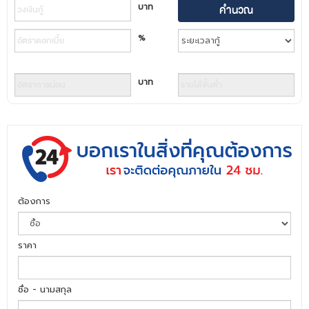
บาท
%
บาท
ต้องการ
ราคา
ชื่อ - นามสกุล