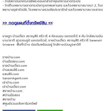
- ใกล้สถาบันเทคโนโลยีพระจอมเกล้าเจ้าคุณทหารลาดกระบัง
- ใกล้โรงพยาบาลลาดกระบังกรุงเทพมหานคร และโรงพยาบาลบางนา 2, โรง
พยาบาลจุฬารัตน์8, โรงพยาบาลรวมชัยประชารักษ์ และโรงพยาบาลบางเสาธง
>> กดดูแผนที่ตั้งทรัพย์สิน <<
ขายถูก บ้านเดี่ยว สราญสิริ ศรีวารี 4 ห้องนอน จอดรถได้ 4 คัน ใกล้สนามบิน
นานาชาติ สุวรรณภูมิ มอเตอร์เวย์, ขายบ้านเดี่ยว สราญสิริ ศรีวารี Saransiri
Srivaree พื้นที่กว้าง ต่อเติมพร้อมอยู่ ใกล้ทางด่วนบูรพาวิถี
ขายบ้าน.com
บ้านมือสอง.com
ขายบ้านเดี่ยว.com
บ้านแสนสิริ.com
แสนสิริ.com
SansiriAgent.com
เช่าบ้าน.com
เช่าบ้านเดี่ยว.com
#ขายบ้าน.com
#บ้านมือสอง
#ขายบ้าน
#ศูนย์รวมอสังหาริมทรัพย์