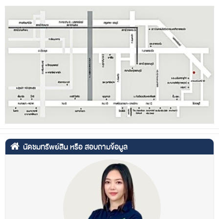
นัดชมทรัพย์สิน หรือ สอบถามข้อมูล