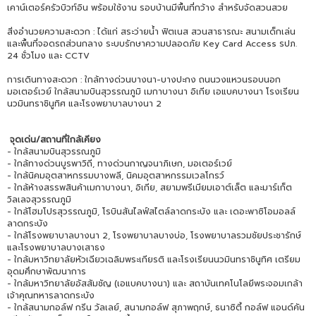
เคาน์เตอร์ครัวบิวท์อิน พร้อมใช้งาน รอบบ้านมีพื้นที่กว้าง สำหรับจัดสวนสวย
สิ่งอำนวยความสะดวก : ได้แก่ สระว่ายน้ำ ฟิตเนส สวนสาธารณะ สนามเด็กเล่น
และพื้นที่จอดรถส่วนกลาง ระบบรักษาความปลอดภัย Key Card Access รปภ.
24 ชั่วโมง และ CCTV
การเดินทางสะดวก : ใกล้ทางด่วนบางนา-บางปะกง ถนนวงแหวนรอบนอก
มอเตอร์เวย์ ใกล้สนามบินสุวรรณภูมิ เมกาบางนา อิเกีย เอแบคบางนา โรงเรียน
นวมินทราชินูทิศ และโรงพยาบาลบางนา 2
จุดเด่น/สถานที่ใกล้เคียง
- ใกล้สนามบินสุวรรณภูมิ
- ใกล้ทางด่วนบูรพาวิถี, ทางด่วนกาญจนาภิเษก, มอเตอร์เวย์
- ใกล้นิคมอุตสาหกรรมบางพลี, นิคมอุตสาหกรรมเวลโกรว์
- ใกล้ห้างสรรพสินค้าเมกาบางนา, อิเกีย, สยามพรีเมียมเอาต์เล็ต และมาร์เก็ต
วิลเลจสุวรรณภูมิ
- ใกล้โฮมโปรสุวรรณภูมิ, โรบินสันไลฟ์สไตล์ลาดกระบัง และ เดอะพาซิโอมอลล์
ลาดกระบัง
- ใกล้โรงพยาบาลบางนา 2, โรงพยาบาลบางบ่อ, โรงพยาบาลรวมชัยประชารักษ์
และโรงพยาบาลบางเสาธง
- ใกล้มหาวิทยาลัยหัวเฉียวเฉลิมพระเกียรติ และโรงเรียนนวมินทราชินูทิศ เตรียม
อุดมศึกษาพัฒนาการ
- ใกล้มหาวิทยาลัยอัสสัมชัญ (เอแบคบางนา) และ สถาบันเทคโนโลยีพระจอมเกล้า
เจ้าคุณทหารลาดกระบัง
- ใกล้สนามกอล์ฟ กรีน วัลเลย์, สนามกอล์ฟ สุภาพฤกษ์, ธนาซิตี้ กอล์ฟ แอนด์คัน