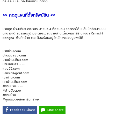
ทรี คลับ และ ท็อปกอล์ฟ เมกาซิตี้
>> กดดูแผนที่ตั้งทรัพย์สิน <<
ขายถูก บ้านเดี่ยว คณาสิริ บางนา 4 ห้องนอน จอดรถได้ 3 คัน ใกล้สนามบิน
นานาชาติ สุวรรณภูมิ มอเตอร์เวย์, ขายบ้านเดี่ยวคณาสิริ บางนา Kanasiri
Bangna พื้นที่กว้าง ต่อเติมพร้อมอยู่ ใกล้ทางด่วนบูรพาวิถี
ขายบ้าน.com
บ้านมือสอง.com
ขายบ้านเดี่ยว.com
บ้านแสนสิริ.com
แสนสิริ.com
SansiriAgent.com
เช่าบ้าน.com
เช่าบ้านเดี่ยว.com
#ขายบ้าน.com
#บ้านมือสอง
#ขายบ้าน
#ศูนย์รวมอสังหาริมทรัพย์
Facebook Share
Line Share