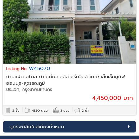
W45070
Listing No.
บ้านแฝด สไตล์ บ้านเดี่ยว ลลิล กรีนวิลล์ เดอะ เอ็กเซ็คคูทีฟ
อ่อนนุช-สุวรรณภูมิ
ประเวศ, กรุงเทพมหานคร
4,450,000 บาท
2 ชั้น
41.90 ตร.ว.
3 นอน
2 น้ำ
ดูทรัพย์สินใกล้เคียงทั้งหมด