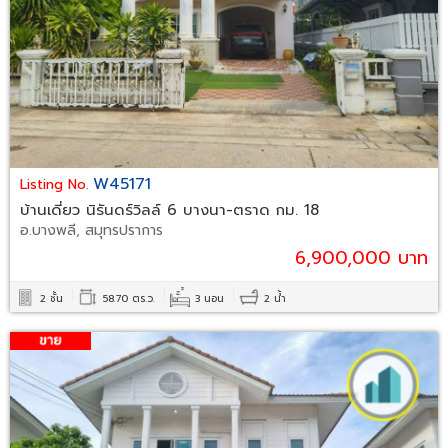
W45171
Listing No.
บ้านเดี่ยว นิรันดร์วิลล์ 6 บางนา-ตราด กม. 18
อ.บางพลี, สมุทรปราการ
6,900,000 บาท
2 ชั้น
58.70 ตร.ว.
3 นอน
2 น้ำ