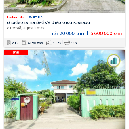
W45115
Listing No.
บ้านเดี่ยว เอโทล มัลดีฟส์ ปาล์ม บางนา-วงแหวน
อ.บางพลี, สมุทรปราการ
เช่า 20,000 บาท
|
5,600,000 บาท
2 ชั้น
68.90 ตร.ว.
4 นอน
2 น้ำ