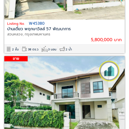
W45380
Listing No.
บ้านเดี่ยว พฤกษาวิลล์ 57 พัฒนาการ
สวนหลวง, กรุงเทพมหานคร
5,800,000 บาท
2 ชั้น
38 ตร.ว.
3 นอน
2 น้ำ