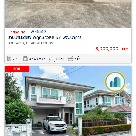
W45519
Listing No.
ขายบ้านเดี่ยว พฤกษาวิลล์ 57 พัฒนาการ
สวนหลวง, กรุงเทพมหานคร
8,000,000 บาท
2 ชั้น
42.40 ตร.ว.
3 นอน
2 น้ำ