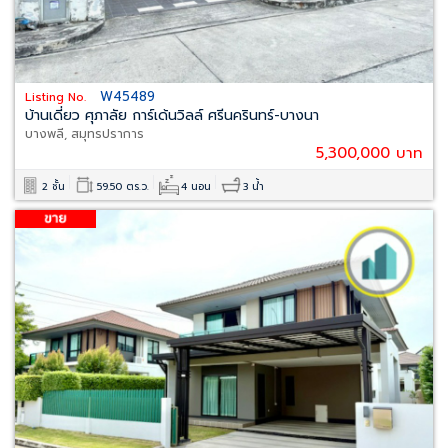
W45489
Listing No.
บ้านเดี่ยว ศุภาลัย การ์เด้นวิลล์ ศรีนครินทร์-บางนา
บางพลี, สมุทรปราการ
5,300,000 บาท
2 ชั้น
59.50 ตร.ว.
4 นอน
3 น้ำ