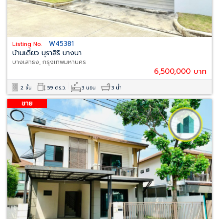
W45381
Listing No.
บ้านเดี่ยว บุราสิริ บางนา
บางเสาธง, กรุงเทพมหานคร
6,500,000 บาท
2 ชั้น
59 ตร.ว.
3 นอน
3 น้ำ