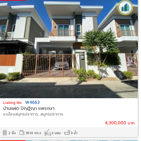
W4663
Listing No.
บ้านแฝด ปัญฐิญา แพรกษา
อ.เมืองสมุทรปราการ, สมุทรปราการ
4,300,000 บาท
2 ชั้น
35.10 ตร.ว.
3 นอน
3 น้ำ