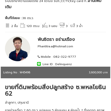
อ่านเพิ่ม
ระบบรักษาความปลอดภัย 24 ชั่วโมง รปภ.,CCTV,Key card ท...
เติม
พื้นที่ใช้สอย :
36 ตร.ว.
2 ชั้น
120 ตร.ม.
3 นอน
3
3 น้ำ
พันธิตรา อร่ามเรือง
Phantitra.a@hotmail.com
Mobile :
082-322-9777
Line ID :
Delinquenz
Listing No : W45498
3,600,000 บาท
ขายที่ดินพร้อมสิ่งปลูกสร้าง ซ.พหลโยธิน
62
ลำลูกกา, ปทุมธานี
ขายบ้านเดี่ยว 2 60 ตร.ว. แปลงมุม 5 ห้องนอน 4 ห้องน้ำ 2 ที่จอดรถ สภาพ