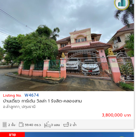
W4674
Listing No.
บ้านเดี่ยว การ์เด้น วิลล่า 1 รังสิต-คลองสาม
อ.ลำลูกกา, ปทุมธานี
3,800,000 บาท
2 ชั้น
59.40 ตร.ว.
3 นอน
2 น้ำ