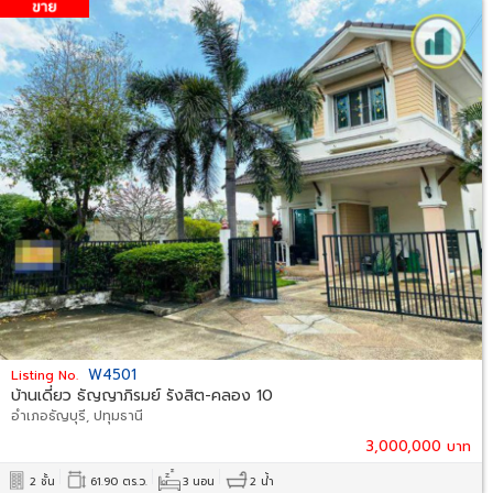
W4501
Listing No.
บ้านเดี่ยว ธัญญาภิรมย์ รังสิต-คลอง 10
อำเภอธัญบุรี, ปทุมธานี
3,000,000 บาท
2 ชั้น
61.90 ตร.ว.
3 นอน
2 น้ำ