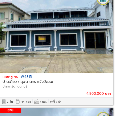
W4815
Listing No.
บ้านเดี่ยว กฤษดานคร แจ้งวัฒนะ
ปากเกร็ด, นนทบุรี
4,800,000 บาท
2 ชั้น
44 ตร.ว.
4 นอน
2 น้ำ