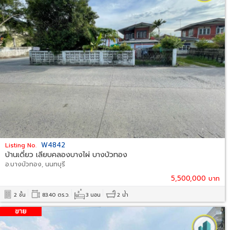
W4842
Listing No.
บ้านเดี่ยว เลียบคลองบางไผ่ บางบัวทอง
อ.บางบัวทอง, นนทบุรี
5,500,000 บาท
2 ชั้น
83.40 ตร.ว.
3 นอน
2 น้ำ