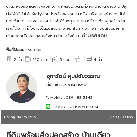
บ้านต้องซ่อม แต่บ้านหลังใหญ่ เค้าโครงเดิมดี มีที่ว่างหน้าบ้าน ข้างบ้าน ปลูก
ต้นไม้ได้ ถ้าได้ปรับปรุงใหม่ทั้งหลังจะสวยมาก หรือ จะรื้อปลูกสร้างใหม่ก็ได้
ที่ดินทำเลดี แปลงสวย เหมาะจะซื้อไว้ลงทุนขายต่อ หรือ จะซื้อปลูกสร้างบ้าน
เองก็ดีมาก ที่ตั้งบ้านเป็นแปลงมุม เข้าออกได้สะดวก เพราะถนนในซอยทะลุ
อ่านเพิ่มเติม
เชื่อมต่อกันได้หลายซอยทั้งหน้าบ้าน หลังบ้าน ...
พื้นที่ใช้สอย :
60 ตร.ว.
2 ชั้น
160 ตร.ม.
5 นอน
-
4 น้ำ
จุฑารัตน์ คุมปชัยวรรณ
ที่ปรึกษาอสังหาริมทรัพย์
Mobile :
089-185-5845
Line ID :
JUTHARAT_KUM
Listing No : W45197
7,500,000 บาท
ที่ดินพร้อมสิ่งปลูกสร้าง บ้านเดี่ยว