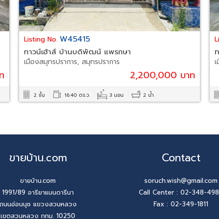
W45415
Listing No.
L
ทาวน์เฮ้าส์ บ้านบดิพัฒน์ แพรกษา
ท
เมืองสมุทรปราการ, สมุทรปราการ
เ
ท
2,200,000 บาท
2 ชั้น
16.40 ตร.ว.
3 นอน
2 น้ำ
ขายบ้าน.com
Contact
ขายบ้าน.com
soruch.wish@gmail.com
1991/89 อารียาแมนดารีนา
Call Center :
02-348-49
ถนนอ่อนนุช แขวงสวนหลวง
Fax : 02-349-1811
เขตสวนหลวง กทม. 10250