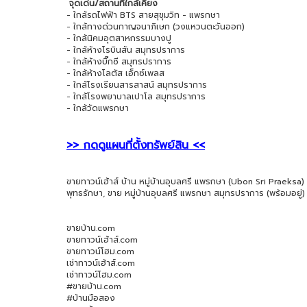
จุดเด่น/สถานที่ใกล้เคียง
- ใกล้รถไฟฟ้า BTS สายสุขุมวิท - แพรกษา
- ใกล้ทางด่วนกาญจนาภิเษก (วงแหวนตะวันออก)
- ใกล้นิคมอุตสาหกรรมบางปู
- ใกล้ห้างโรบินสัน สมุทรปราการ
- ใกล้ห้างบิ๊กซี สมุทรปราการ
- ใกล้ห้างโลตัส เอ็กซ์เพลส
- ใกล้โรงเรียนสารสาสน์ สมุทรปราการ
- ใกล้โรงพยาบาลเปาโล สมุทรปราการ
- ใกล้วัดแพรกษา
>> กดดูแผนที่ตั้งทรัพย์สิน <<
ขายทาวน์เฮ้าส์ บ้าน หมู่บ้านอุบลศรี แพรกษา (Ubon Sri Praeks
พุทธรักษา, ขาย หมู่บ้านอุบลศรี แพรกษา สมุทรปราการ (พร้อมอยู่)
ขายบ้าน.com
ขายทาวน์เฮ้าส์.com
ขายทาวน์โฮม.com
เช่าทาวน์เฮ้าส์.com
เช่าทาวน์โฮม.com
#ขายบ้าน.com
#บ้านมือสอง