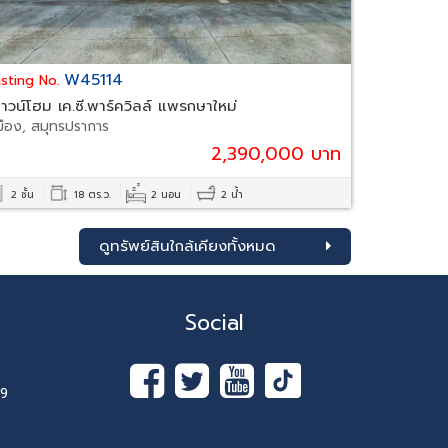
W45114
isting No.
าวน์โฮม เค.ซี.พาร์ควิลล์ แพรกษาใหม่
มือง, สมุทรปราการ
2,390,000 บาท
2 ชั้น
18 ตร.ว.
2 นอน
2 น้ำ
ดูทรัพย์สินใกล้เคียงทั้งหมด
Social
89