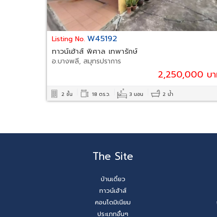
W45192
Listing No.
ทาวน์เฮ้าส์ พิศาล เทพารักษ์
อ.บางพลี, สมุทรปราการ
2,250,000 บา
2 ชั้น
18 ตร.ว.
3 นอน
2 น้ำ
The Site
บ้านเดี่ยว
ทาวน์เฮ้าส์
คอนโดมิเนียม
ประเภทอื่นๆ