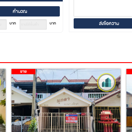
บาท
บาท