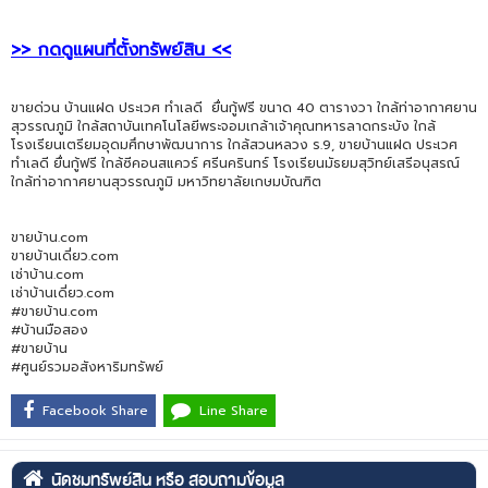
>> กดดูแผนที่ตั้งทรัพย์สิน <<
ขายด่วน บ้านแฝด ประเวศ ทำเลดี ยื่นกู้ฟรี ขนาด 40 ตารางวา ใกล้ท่าอากาศยาน
สุวรรณภูมิ ใกล้สถาบันเทคโนโลยีพระจอมเกล้าเจ้าคุณทหารลาดกระบัง ใกล้
โรงเรียนเตรียมอุดมศึกษาพัฒนาการ ใกล้สวนหลวง ร.9, ขายบ้านแฝด ประเวศ
ทำเลดี ยื่นกู้ฟรี ใกล้ซีคอนสแควร์ ศรีนครินทร์ โรงเรียนมัธยมสุวิทย์เสรีอนุสรณ์
ใกล้ท่าอากาศยานสุวรรณภูมิ มหาวิทยาลัยเกษมบัณฑิต
ขายบ้าน.com
ขายบ้านเดี่ยว.com
เช่าบ้าน.com
เช่าบ้านเดี่ยว.com
#ขายบ้าน.com
#บ้านมือสอง
#ขายบ้าน
#ศูนย์รวมอสังหาริมทรัพย์
Facebook Share
Line Share
นัดชมทรัพย์สิน หรือ สอบถามข้อมูล