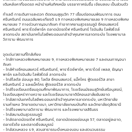
เติมหลังคาที่จอดรถ หน้าบ้านหันทิศเหนือ บรรยากาศร่มรื่น เงียบสงบ เป็นส่วนตัว
ทำเลดี การเดินทางสะดวก ติดถนนสุขุมวิท 77 เชื่อมต่อถนนพัฒนาการ ถนน
ศรีนครินทร์ ถนนเฉลิมพระเกียรติ ร.9 ทางหลวงพิเศษหมายเลข 9 ทางหลวงพิเศษ
หมายเลข 7 ทางด่วนกาญจนาภิเษก ท่าอากาศยานสุวรรณภูมิ ซีคอนสแควร์
ศรีนครินทร์ พาราไดซ์พาร์ค ตลาดนัดรถไฟ ศรีนครินทร์ โรบินสัน ไลฟ์สไตล์
ลาดกระบัง สถาบันเทคโนโลยีพระจอมเกล้าเจ้าคุณทหารลาดกระบัง โรงพยาบาล
วิภาราม พัฒนาการ
จุดเด่น/สถานที่ใกล้เคียง
- ใกล้ทางหลวงพิเศษหมายเลข 9, ทางหลวงพิเศษหมายเลข 7 และถนนกาญจนา
ภิเษก
- ใกล้ห้างซีคอนสแควร์ ศรีนครินทร์, พาราไดซ์พาร์ค, พาราไดซ์ เพลส, ธัญญา
พาร์ค และโรบินสัน ไลฟ์สไตล์ ลาดกระบัง
- ใกล้โลตัส อ่อนนุช 80, โลตัส ซีคอนสแควร์, แม็คโคร ฟู้ดเซอร์วิส สาขา
ศรีนครินทร์ 2 และแม็คโคร ฟู้ดเซอร์วิส ลาดกระบัง
- ใกล้โรงเรียนเตรียมอุดมศึกษาพัฒนาการ, โรงเรียนมัธยมสุวิทย์เสรีอนุสรณ์,
โรงเรียนสุเหร่าทางควาย และโรงเรียนนานาชาติบีคอนเฮาส์แย้มสอาด
- ใกล้สถาบันเทคโนโลยีพระจอมเกล้าเจ้าคุณทหารลาดกระบัง, มหาวิทยาลัย
รามคำแหง วิทยาเขตบางนา, มหาวิทยาลัยเกษมบัณฑิต และวิทยาลัยดุสิตธานี
- ใกล้โรงพยาบาลวิภาราม พัฒนาการ และโรงพยาบาลสิรินธร
- ใกล้สนามบินสุวรรณภูมิ
- ใกล้ตลาดนัดรถไฟ ศรีนครินทร์, ตลาดนัดซอยอ่อนนุช 57, ตลาดอยู่สะอาด,
ตลาดไชโย และตลาดยิ่งสมบูรณ์
- ใกล้สวนหลวง ร.9, สวนสาธารณะบึงหนองบอน และสวนวนธรรม