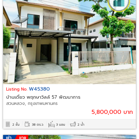
W45380
Listing No.
บ้านเดี่ยว พฤกษาวิลล์ 57 พัฒนาการ
สวนหลวง, กรุงเทพมหานคร
5,800,000 บาท
2 ชั้น
38 ตร.ว.
3 นอน
2 น้ำ