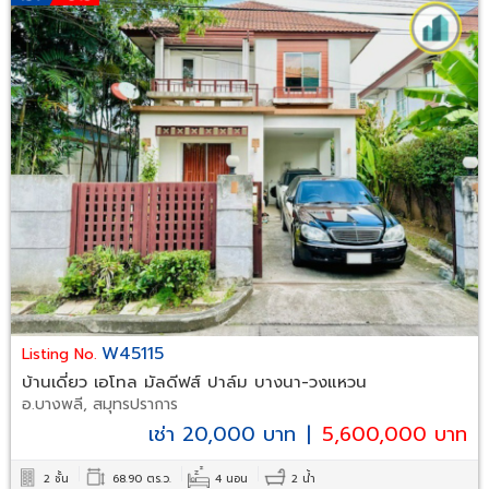
W45115
Listing No.
บ้านเดี่ยว เอโทล มัลดีฟส์ ปาล์ม บางนา-วงแหวน
อ.บางพลี, สมุทรปราการ
เช่า 20,000 บาท
|
5,600,000 บาท
2 ชั้น
68.90 ตร.ว.
4 นอน
2 น้ำ