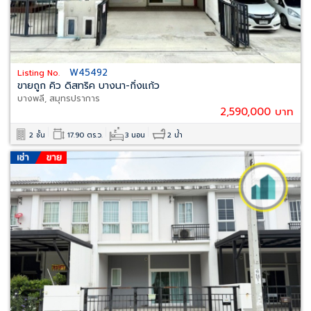
W45492
Listing No.
ขายถูก คิว ดิสทริค บางนา-กิ่งแก้ว
บางพลี, สมุทรปราการ
2,590,000 บาท
2 ชั้น
17.90 ตร.ว.
3 นอน
2 น้ำ