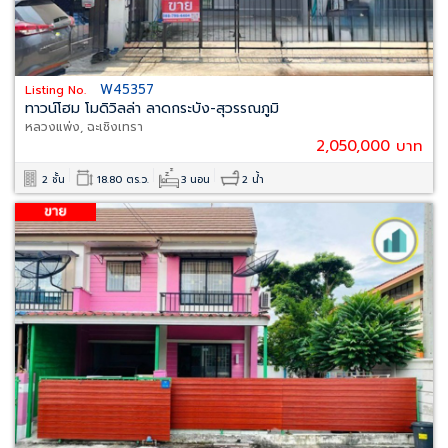
W45357
Listing No.
ทาวน์โฮม โมดิวิลล่า ลาดกระบัง-สุวรรณภูมิ
หลวงแพ่ง, ฉะเชิงเทรา
2,050,000 บาท
2 ชั้น
18.80 ตร.ว.
3 นอน
2 น้ำ