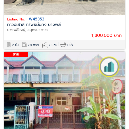
W45353
Listing No.
ทาวน์เฮ้าส์ ทรัพย์มั่นคง บางพลี
บางพลีใหญ่, สมุทรปราการ
1,800,000 บาท
2 ชั้น
20 ตร.ว.
2 นอน
2 น้ำ