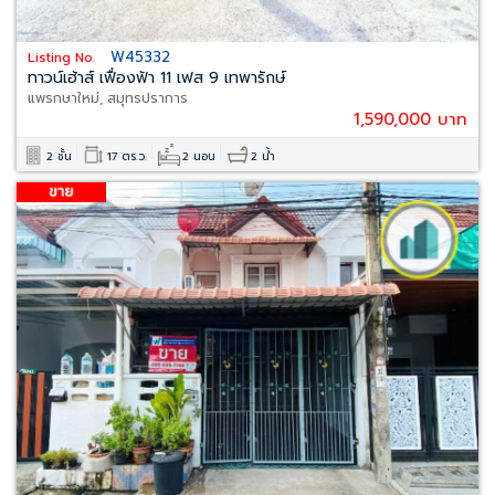
W45332
Listing No.
ทาวน์เฮ้าส์ เฟื่องฟ้า 11 เฟส 9 เทพารักษ์
แพรกษาใหม่, สมุทรปราการ
1,590,000 บาท
2 ชั้น
17 ตร.ว.
2 นอน
2 น้ำ