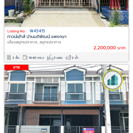
W45415
Listing No.
ทาวน์เฮ้าส์ บ้านบดิพัฒน์ แพรกษา
เมืองสมุทรปราการ, สมุทรปราการ
2,200,000 บาท
2 ชั้น
16.40 ตร.ว.
3 นอน
2 น้ำ