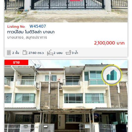
W45407
Listing No.
ทาวน์โฮม โมดิวิลล่า บางนา
บางเสาธง, สมุทรปราการ
2,100,000 บาท
2 ชั้น
27.60 ตร.ว.
2 นอน
3 น้ำ