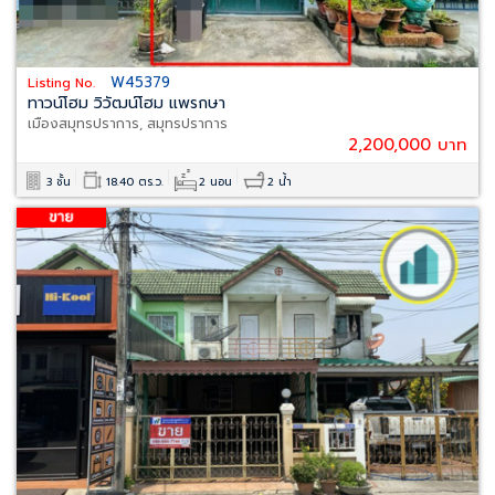
W45379
Listing No.
ทาวน์โฮม วิวัฒน์โฮม แพรกษา
เมืองสมุทรปราการ, สมุทรปราการ
2,200,000 บาท
3 ชั้น
18.40 ตร.ว.
2 นอน
2 น้ำ